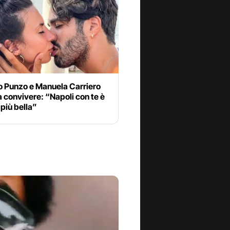
o Punzo e Manuela Carriero
 convivere: “Napoli con te è
più bella”