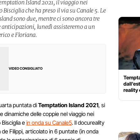
Temptation Island 2021, il viaggio nei
 Bisciglia che ha preso il via su Canale 5. Le
sland sono due, mentre ci sono ancora tre
le anticipazioni, lunedì assisteremo a un
erico e Floriana.
VIDEO CONSIGLIATO
Tempta
dall’es
reality
uarta puntata di
Temptation Island 2021
, si
le dinamiche delle coppie nel viaggio nei
 Bisciglia e
in onda su Canale5
. Il docureality
de Filippi, articolato in 6 puntate (in onda