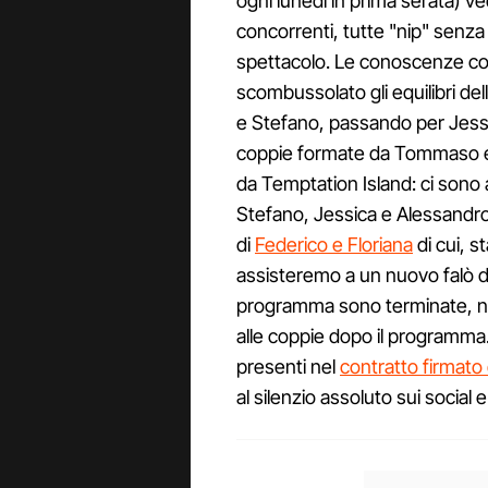
ogni lunedì in prima serata) ve
concorrenti, tutte "nip" senz
spettacolo. Le conoscenze c
scombussolato gli equilibri de
e Stefano, passando per Jessi
coppie formate da Tommaso e 
da Temptation Island: ci sono 
Stefano, Jessica e Alessandro,
di
Federico e Floriana
di cui, s
assisteremo a un nuovo falò di
programma sono terminate, n
alle coppie dopo il programma. 
presenti nel
contratto firmato
al silenzio assoluto sui social e 