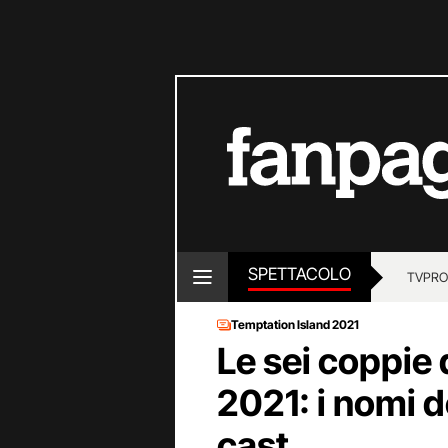
SPETTACOLO
TV
PRO
Temptation Island 2021
Le sei coppie 
2021: i nomi d
cast