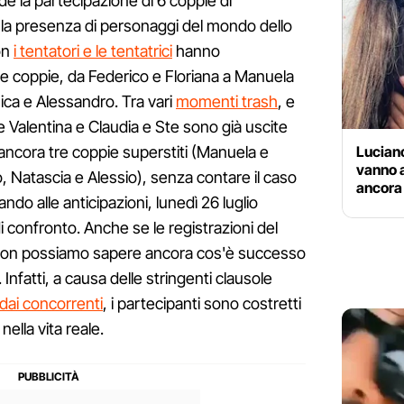
de la partecipazione di 6 coppie di
a la presenza di personaggi del mondo dello
on
i tentatori e le tentatrici
hanno
lle coppie, da Federico e Floriana a Manuela
ca e Alessandro. Tra vari
momenti trash
, e
Valentina e Claudia e Ste sono già uscite
Lucian
ancora tre coppie superstiti (Manuela e
vanno a
 Natascia e Alessio), senza contare il caso
ancora 
tando alle anticipazioni, lunedì 26 luglio
 confronto. Anche se le registrazioni del
on possiamo sapere ancora cos'è successo
Infatti, a causa delle stringenti clausole
 dai concorrenti
, i partecipanti sono costretti
nella vita reale.