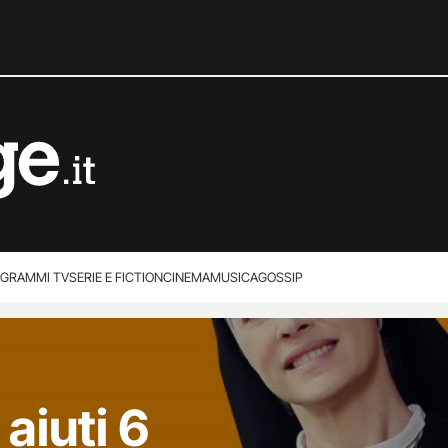
GRAMMI TV
SERIE E FICTION
CINEMA
MUSICA
GOSSIP
 aiuti 6