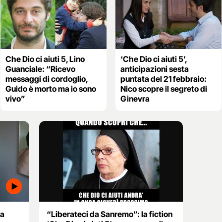
Che Dio ci aiuti 5, Lino
‘Che Dio ci aiuti 5’,
Guanciale: “Ricevo
anticipazioni sesta
messaggi di cordoglio,
puntata del 21 febbraio:
Guido è morto ma io sono
Nico scopre il segreto di
vivo”
Ginevra
la
“Liberateci da Sanremo”: la fiction