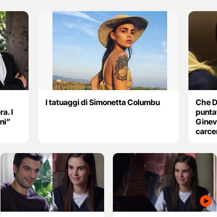
I tatuaggi di Simonetta Columbu
Che Di
a. I
punta
nni”
Ginevr
carce