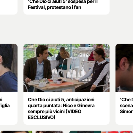
‘Che Dio ci aiuti 5’ sospesa per il
Festival, protestano i fan
ni
Che Dio ci aiuti 5, anticipazioni
'Che D
iglia
quarta puntata: Nico e Ginevra
scena
sempre più vicini (VIDEO
Simon
ESCLUSIVO)