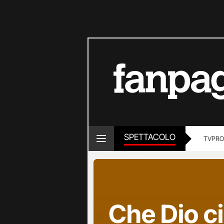
SPETTACOLO
TV
PRO
Che Dio ci