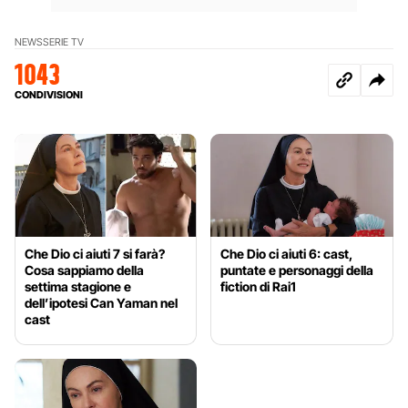
NEWS
SERIE TV
1043
CONDIVISIONI
Che Dio ci aiuti 7 si farà?
Che Dio ci aiuti 6: cast,
Cosa sappiamo della
puntate e personaggi della
settima stagione e
fiction di Rai1
dell’ipotesi Can Yaman nel
cast