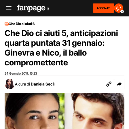
ABBONATI
2
Che Dio ci aiuti 6
Che Dio ci aiuti 5, anticipazioni
quarta puntata 31 gennaio:
Ginevra e Nico, il ballo
compromettente
24 Gennaio 2019
16:23
,
A cura di
Daniela Seclì