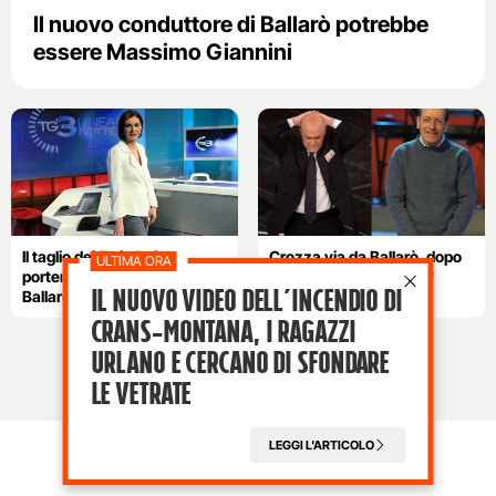
Il nuovo conduttore di Ballarò potrebbe
essere Massimo Giannini
Il taglio dei Tg in Rai
Crozza via da Ballarò, dopo
porterebbe la Berlinguer a
di lui arriva Vergassola?
Il nuovo video dell’incendio di
Ballarò
Crans-Montana, i ragazzi
Urlano e cercano di sfondare
le vetrate
LEGGI L'ARTICOLO