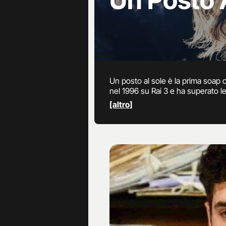
Un Posto 
Un posto al sole è la prima soap o
nel 1996 su Rai 3 e ha superato l
Palladini. La particolarità di Upa
[altro]
tante scene comiche e spesso surr
alle 20:40 circa su Rai 3.