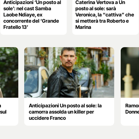
Anticipazioni ‘Un posto al
Caterina Vertova a Un
sole’: nel cast Samba
posto al sole: sarà
Laobe Ndiaye, ex
Veronica, la “cattiva” che
concorrente del ‘Grande
si metterà tra Roberto e
Fratello 13’
Marina
n
Anticipazioni Un posto al sole: la
Ramon
 sul
camorra assolda un killer per
Donne
uccidere Franco