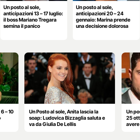
Un posto al sole,
Un posto al sole,
anticipazioni 13 – 17 luglio:
anticipazioni 20 – 24
il boss Mariano Tregara
gennaio: Marina prende
semina il panico
una decisione dolorosa
 6 – 10
Un Posto al sole, Anita lascia la
Un pos
o
soap: Ludovica Bizzaglia saluta e
25 ot
va da Giulia De Lellis
avere