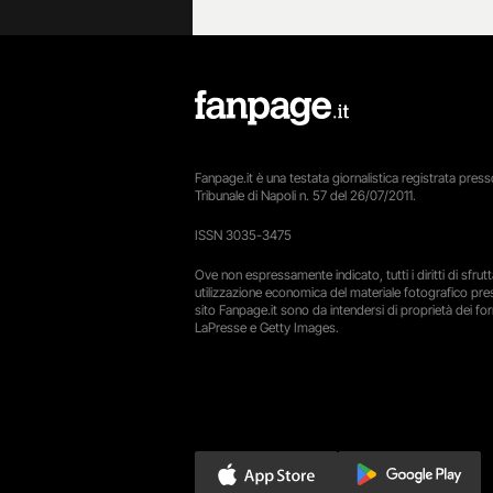
Fanpage.it è una testata giornalistica registrata presso
Tribunale di Napoli n. 57 del 26/07/2011.
ISSN 3035-3475
Ove non espressamente indicato, tutti i diritti di sfru
utilizzazione economica del materiale fotografico pre
sito Fanpage.it sono da intendersi di proprietà dei forn
LaPresse e Getty Images.