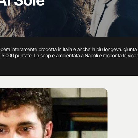
Al Sole
pera interamente prodotta in Italia e anche la più longeva: giunta 
e 5.000 puntate. La soap è ambientata a Napoli e racconta le vicen
s è che non tratta solo temi di amori ma anche storie di cronaca, pr
eali, con una narrazione che segue le vicende della vita reale. V