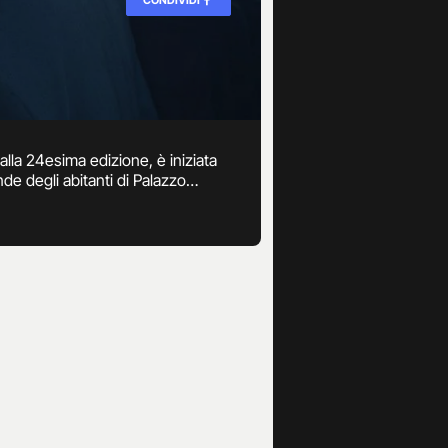
alla 24esima edizione, è iniziata
de degli abitanti di Palazzo
oblematiche sociali, presenta
a in onda dal lunedi al venerdì