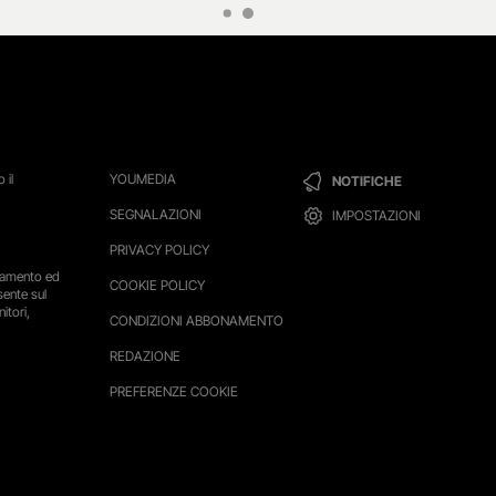
 il
YOUMEDIA
NOTIFICHE
SEGNALAZIONI
IMPOSTAZIONI
PRIVACY POLICY
ttamento ed
COOKIE POLICY
sente sul
itori,
CONDIZIONI ABBONAMENTO
REDAZIONE
PREFERENZE COOKIE