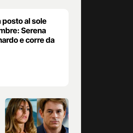
 posto al sole
embre: Serena
ardo e corre da