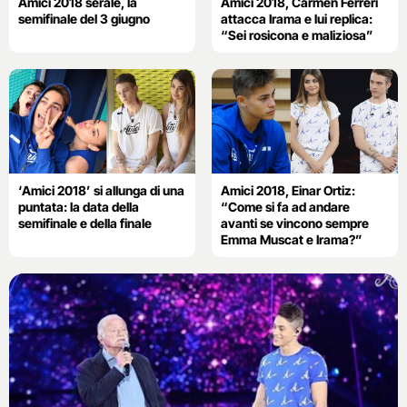
Amici 2018 serale, la
Amici 2018, Carmen Ferreri
semifinale del 3 giugno
attacca Irama e lui replica:
“Sei rosicona e maliziosa”
‘Amici 2018’ si allunga di una
Amici 2018, Einar Ortiz:
puntata: la data della
“Come si fa ad andare
semifinale e della finale
avanti se vincono sempre
Emma Muscat e Irama?”