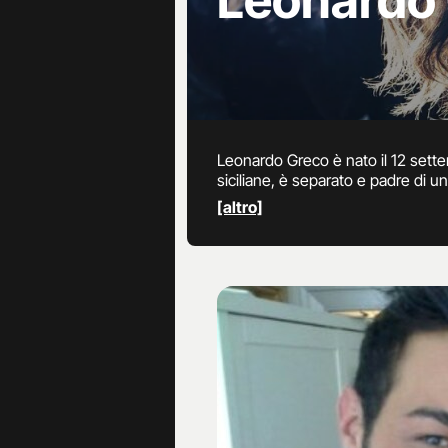
Leonardo
Leonardo Greco è nato il 12 sette
siciliane, è separato e padre di 
Il ragazzo ha già partecipato al 
[altro]