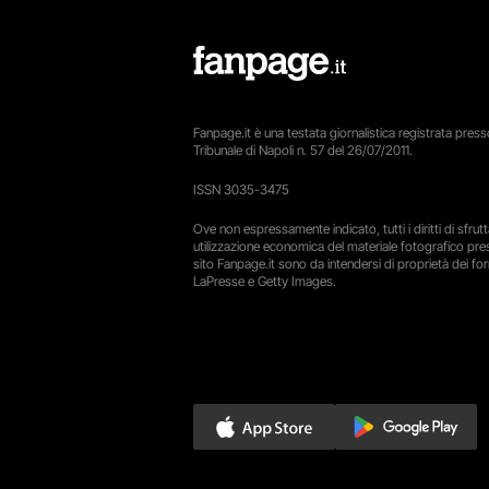
Fanpage.it è una testata giornalistica registrata presso
Tribunale di Napoli n. 57 del 26/07/2011.
ISSN 3035-3475
Ove non espressamente indicato, tutti i diritti di sfru
utilizzazione economica del materiale fotografico pre
sito Fanpage.it sono da intendersi di proprietà dei forn
LaPresse e Getty Images.