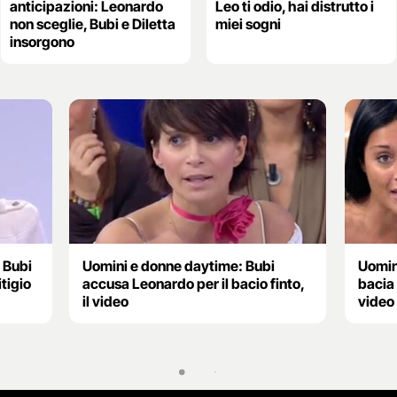
anticipazioni: Leonardo
Leo ti odio, hai distrutto i
non sceglie, Bubi e Diletta
miei sogni
insorgono
 Bubi
Uomini e donne daytime: Bubi
Uomin
tigio
accusa Leonardo per il bacio finto,
bacia 
il video
video