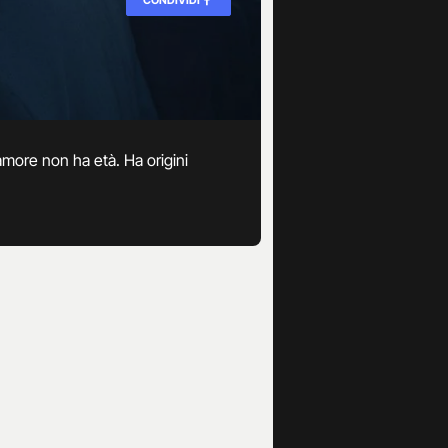
amore non ha età. Ha origini
ffano.