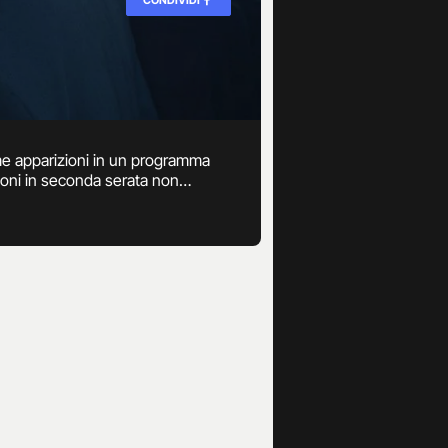
ime apparizioni in un programma
ioni in seconda serata non
 2008.