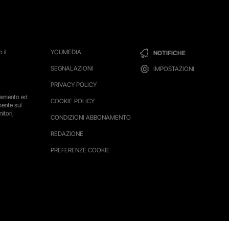
 il
YOUMEDIA
NOTIFICHE
SEGNALAZIONI
IMPOSTAZIONI
PRIVACY POLICY
ttamento ed
COOKIE POLICY
sente sul
itori,
CONDIZIONI ABBONAMENTO
REDAZIONE
PREFERENZE COOKIE