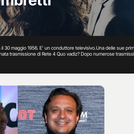
ambretti
 il 30 maggio 1956. E’ un conduttore televisivo.Una delle sue pr
tunata trasmissione di Rete 4 Quo vadiz? Dopo numerose trasmiss
e arriva con Markette in onda dal 2004 e il Chiambretti Night dal