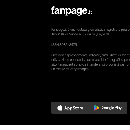
Fanpage.it è una testata giornalistica registrata presso
Tribunale di Napoli n. 57 del 26/07/2011.
ISSN 3035-3475
Ove non espressamente indicato, tutti i diritti di sfru
utilizzazione economica del materiale fotografico pre
sito Fanpage.it sono da intendersi di proprietà dei forn
LaPresse e Getty Images.