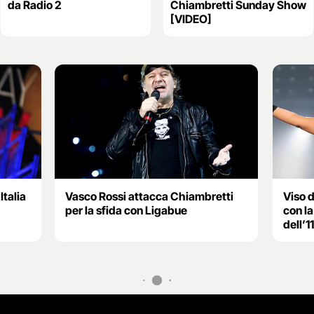
da Radio 2
Chiambretti Sunday Show
[VIDEO]
talia
Vasco Rossi attacca Chiambretti
Viso 
per la sfida con Ligabue
con la
dell’11