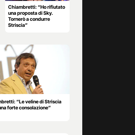
Chiambretti: “Ho rifiutato
una proposta di Sky.
Tornerò a condurre
Striscia”
retti: “Le veline di Striscia
una forte consolazione”