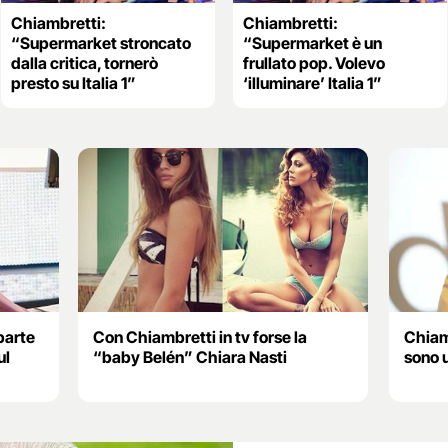
Chiambretti:
Chiambretti:
“Supermarket stroncato
“Supermarket è un
dalla critica, tornerò
frullato pop. Volevo
presto su Italia 1”
‘illuminare’ Italia 1”
parte
Con Chiambretti in tv forse la
Chiamb
ul
“baby Belén” Chiara Nasti
sono 