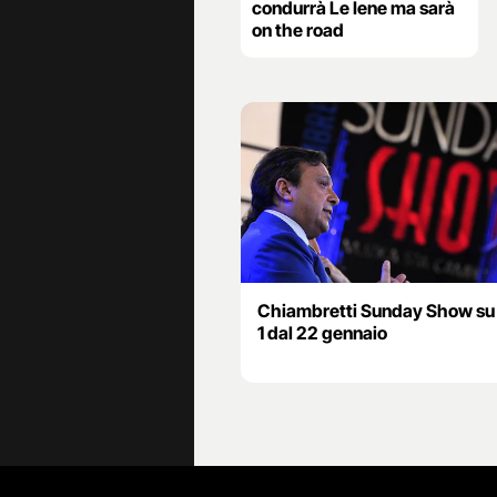
condurrà Le Iene ma sarà
on the road
Chiambretti Sunday Show su I
1 dal 22 gennaio