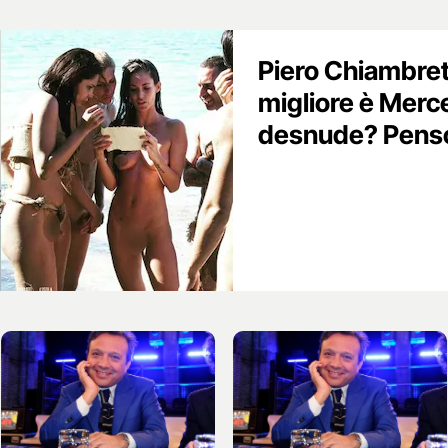
Piero Chiambretti
migliore è Merc
desnude? Penso 