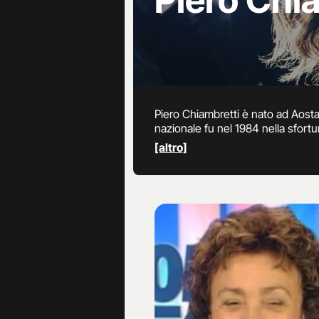
Piero Chi
Piero Chiambretti è nato ad Aosta
nazionale fu nel 1984 nella sfor
sempre di successo, l’affermazion
[altro]