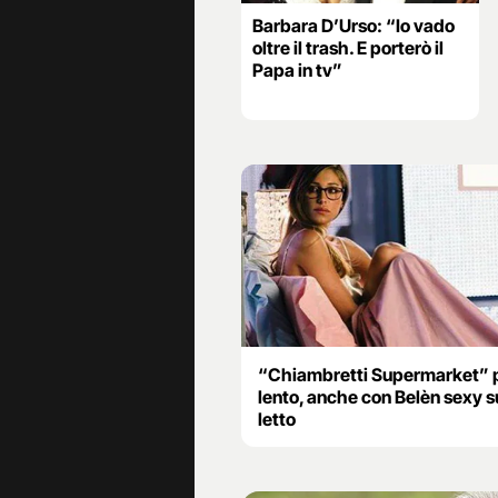
Barbara D’Urso: “Io vado
oltre il trash. E porterò il
Papa in tv”
“Chiambretti Supermarket” 
lento, anche con Belèn sexy s
letto