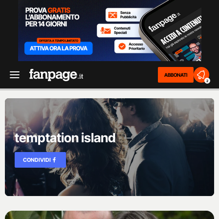
ABBONATI
2
temptation island
CONDIVIDI