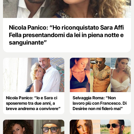
Nicola Panico: “Ho riconquistato Sara Affi
Fella presentandomi da lei in piena notte e
sanguinante”
Nicola Panico: “Io e Sara ci
Selvaggia Roma: “Non
sposeremo tra due anni, a
lavoro più con Francesco. Di
breve andremo a convivere”
Desirèe non mi fiderò mai”