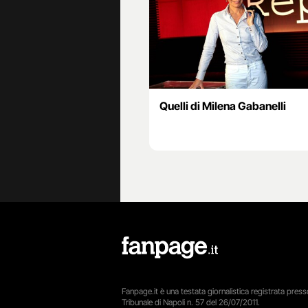
Quelli di Milena Gabanelli
Fanpage.it è una testata giornalistica registrata presso
Tribunale di Napoli n. 57 del 26/07/2011.