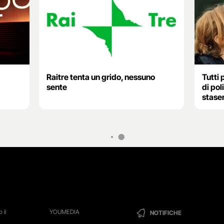
Raitre tenta un grido, nessuno
Tutti 
sente
di pol
stase
 il
YOUMEDIA
NOTIFICHE