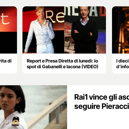
ita di
Report e Presa Diretta di lunedì: lo
I diec
spot di Gabanelli e Iacona (VIDEO)
d’inf
Rai1 vince gli asc
seguire Pieracc