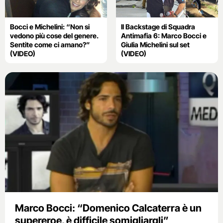
Bocci e Michelini: “Non si
Il Backstage di Squadra
vedono più cose del genere.
Antimafia 6: Marco Bocci e
Sentite come ci amano?”
Giulia Michelini sul set
(VIDEO)
(VIDEO)
Marco Bocci: “Domenico Calcaterra è un
supereroe, è difficile somigliargli”