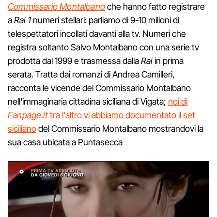
Commissario Montalbano
che hanno fatto registrare
a
Rai 1
numeri stellari: parliamo di 9-10 milioni di
telespettatori incollati davanti alla tv. Numeri che
registra soltanto Salvo Montalbano con una serie tv
prodotta dal 1999 e trasmessa dalla
Rai
in prima
serata. Tratta dai romanzi di Andrea Camilleri,
racconta le vicende del Commissario Montalbano
nell'immaginaria cittadina siciliana di Vigata;
noi di
Fanpage.it
tra l'altro vi abbiamo documentato il set
siciliano
del Commissario Montalbano mostrandovi la
sua casa ubicata a Puntasecca