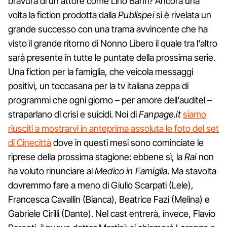
bravura di un attore come Lino Banfi? Ancora una
volta la fiction prodotta dalla
Publispei
si è rivelata un
grande successo con una trama avvincente che ha
visto il grande ritorno di Nonno Libero il quale tra l'altro
sarà presente in tutte le puntate della prossima serie.
Una fiction per la famiglia, che veicola messaggi
positivi, un toccasana per la tv italiana zeppa di
programmi che ogni giorno – per amore dell'auditel –
straparlano di crisi e suicidi. Noi di
Fanpage.it
siamo
riusciti a mostrarvi in anteprima assoluta le foto del set
di Cinecittà
dove in questi mesi sono cominciate le
riprese della prossima stagione: ebbene sì, la
Rai
non
ha voluto rinunciare al
Medico in Famiglia
. Ma stavolta
dovremmo fare a meno di Giulio Scarpati (Lele),
Francesca Cavallin (Bianca), Beatrice Fazi (Melina) e
Gabriele Cirilli (Dante). Nel cast entrerà, invece, Flavio