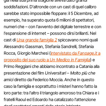
già nella sua prima stagione aveva dato grandi
soddisfazioni. D'altronde con un cast di quel calibro
sarebbe stato impossibile floppare: il 5 Dicembre, ad
esempio, ha superato quota 6 milioni di spettatori,
numeri che – con l'avvento del digitale terrestre e con
l'espansione di internet – possono dirsi brillanti. Nel
cast di
Una grande famiglia 2
spiccavano nomi quali
Alessandro Gassman, Stefania Sandrelli, Stefania
Rocca, Giorgio Marchesi (
intervistato da
Fanpage.it
a
proposito del suo ruolo a
Un Medico in Famiglia
) e
Primo Reggiani che abbiamo incontrato a Catania alla
presentazione del film
Universitari – Molto più che
amici
diretto da Federico Moccia. Anche in questo
caso la famiglia e soprattutto i misteri hanno fatto la
loro parte: tra l'altro il triangolo amoroso tra Chiara e i
fratelli Raoul ed Edoardo ha catalizzato l'attenzione