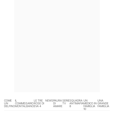
COME
IL
LE TRE
NEWS
PAURA
SERIE
SQUADRA
UN
UNA
UN
COMMISSARIO
ROSE DI
DI
TV
ANTIMAFIA
MEDICO IN
GRANDE
DELFINO
MONTALBANO
EVA 4
AMARE
8
FAMIGLIA
FAMIGLIA
10