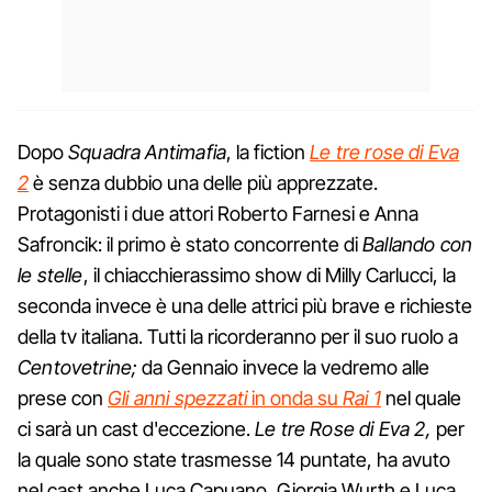
Dopo
Squadra Antimafia
, la fiction
Le tre rose di Eva
2
è senza dubbio una delle più apprezzate.
Protagonisti i due attori Roberto Farnesi e Anna
Safroncik: il primo è stato concorrente di
Ballando con
le stelle
, il chiacchierassimo show di Milly Carlucci, la
seconda invece è una delle attrici più brave e richieste
della tv italiana. Tutti la ricorderanno per il suo ruolo a
Centovetrine;
da Gennaio invece la vedremo alle
prese con
Gli anni spezzati
in onda su
Rai 1
nel quale
ci sarà un cast d'eccezione.
Le tre Rose di Eva 2,
per
la quale sono state trasmesse 14 puntate, ha avuto
nel cast anche Luca Capuano, Giorgia Wurth e Luca