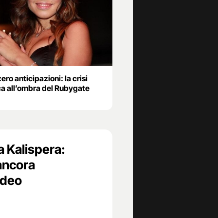
ro anticipazioni: la crisi
ica all’ombra del Rubygate
a Kalispera:
ancora
ideo