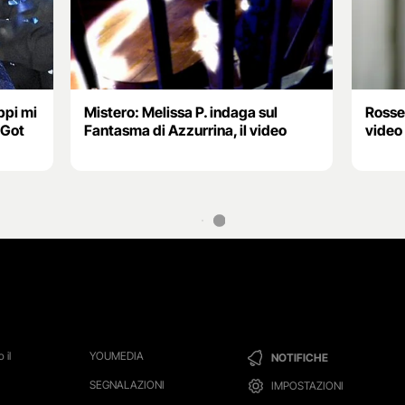
ppi mi
Mistero: Melissa P. indaga sul
Rossel
 Got
Fantasma di Azzurrina, il video
video
 il
YOUMEDIA
NOTIFICHE
SEGNALAZIONI
IMPOSTAZIONI