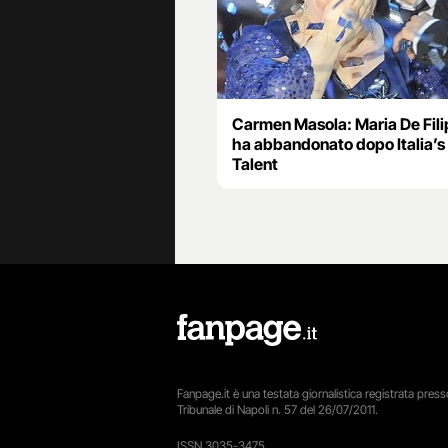
Carmen Masola: Maria De Fili
ha abbandonato dopo Italia’s
Talent
Fanpage.it è una testata giornalistica registrata presso
Tribunale di Napoli n. 57 del 26/07/2011.
ISSN 3035-3475