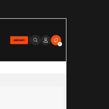
ABBONATI
2