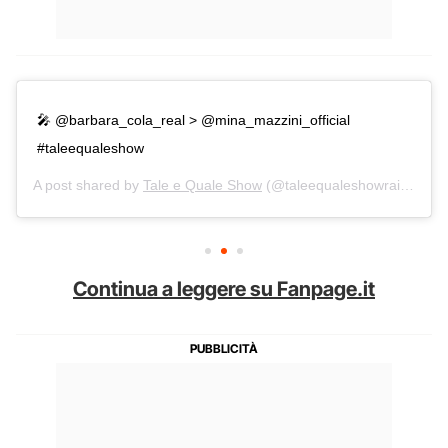
🎤 @barbara_cola_real > @mina_mazzini_official
#taleequaleshow
A post shared by
Tale e Quale Show
(@taleequaleshowrai) on
Oc
Continua a leggere su Fanpage.it