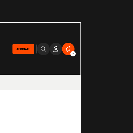
ABBONATI
2