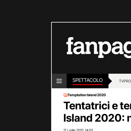
SPETTACOLO
TV
PRO
Temptation Island 2020
Tentatrici e t
Island 2020: n
17 Luglio 2020
14:03
,