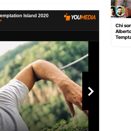
Chi so
Alberto
Tempta