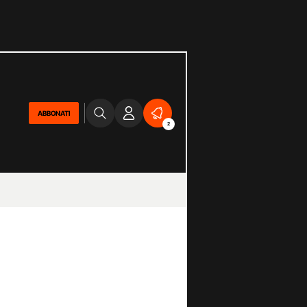
ABBONATI
2