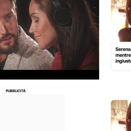
Serena 
mentre 
ingius