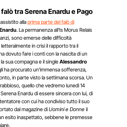
 falò tra Serena Enardu e Pago
ssistito alla
prima parte del falò di
 Enardu
. La permanenza all'Is Morus Relais
anzi, sono emerse delle difficoltà
teralmente in crisi il rapporto tra il
ha dovuto fare i conti con la nascita di un
 la sua compagna e il single
Alessandro
 gli ha procurato un'immensa sofferenza,
fronto, in parte visto la settimana scorsa. Un
ti rabbioso, quello che vedremo lunedì 14
 Serena Enardu di essere sincera con lui, di
tentatore con cui ha condiviso tutto il suo
ortato dal magazine di
Uomini e Donne
il
un esito inaspettato, sebbene le premesse
iare.