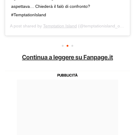
aspettava… Chiederà il falò di confronto?
#TemptationIsland
A post shared by
Temptation Island
(@temptationisland_official) on
Continua a leggere su Fanpage.it