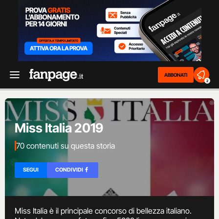
ABBONATI
2
Miss Italia 2019
70 contenuti su questa storia
SEGUI
CONDIVIDI
Miss Italia è il principale concorso di bellezza italiano.