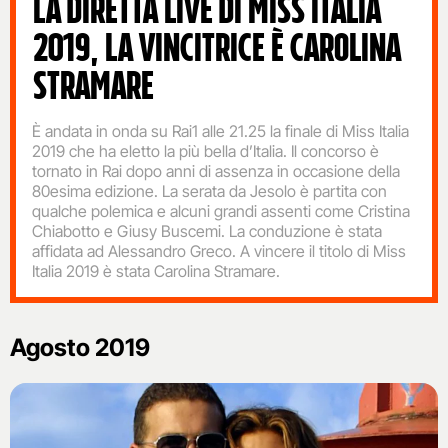
LA DIRETTA LIVE DI MISS ITALIA
2019, LA VINCITRICE È CAROLINA
STRAMARE
È andata in onda su Rai1 alle 21.25 la finale di Miss Italia
2019 che ha eletto la più bella d’Italia. Il concorso è
tornato in Rai dopo anni di assenza in occasione della
80esima edizione. La serata da Jesolo è partita con
qualche polemica e alcuni grandi assenti come Cristina
Chiabotto e Giusy Buscemi. La conduzione è stata
affidata ad Alessandro Greco. A vincere il titolo di Miss
Italia 2019 è stata Carolina Stramare.
Agosto 2019