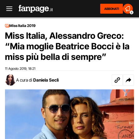
ABBONATI
2
Miss Italia 2019
Miss Italia, Alessandro Greco:
“Mia moglie Beatrice Bocci è la
miss più bella di sempre”
11 Agosto 2019
18:21
,
A cura di
Daniela Seclì