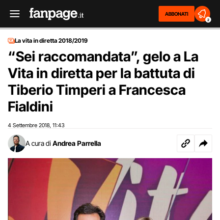
ABBONATI
2
La vita in diretta 2018/2019
“Sei raccomandata”, gelo a La
Vita in diretta per la battuta di
Tiberio Timperi a Francesca
Fialdini
4 Settembre 2018
11:43
,
A cura di
Andrea Parrella