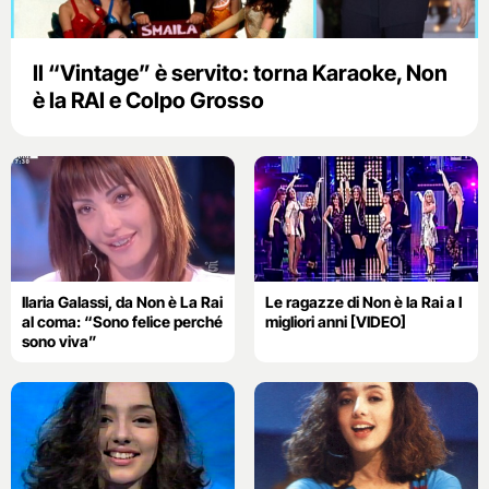
Il “Vintage” è servito: torna Karaoke, Non
è la RAI e Colpo Grosso
Ilaria Galassi, da Non è La Rai
Le ragazze di Non è la Rai a I
al coma: “Sono felice perché
migliori anni [VIDEO]
sono viva”