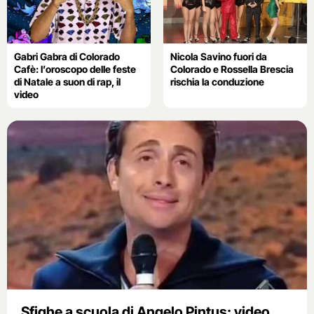
Gabri Gabra di Colorado
Nicola Savino fuori da
Cafè: l’oroscopo delle feste
Colorado e Rossella Brescia
di Natale a suon di rap, il
rischia la conduzione
video
Sfighe a scuola di Angelo Pintus: video