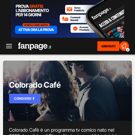
ABBONATI
2
Colorado Café
CONDIVIDI
Colorado Cafè è un programma tv comico nato nel