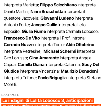
interpreta Marietta;
Filippo Scicchitano
interpreta
Danilo Martini;
Ninni Bruschetta
interpreta il
questore Jacovella;
Giovanni Ludeno
interpreta
Antonio Forte;
Jacopo Cullin
interpreta Lello
Esposito;
Giulia Fiume
interpreta Carmela Lobosco;
Francesco De Vito
interpreta il Prof. Introna;
Corrado Nuzzo
interpreta Tonio;
Aldo Ottobrino
interpreta Petresine;
Michael Schermi
interpreta
Ciro Lorusso;
Gina Amarante
interpreta Angela
Capua;
Camilla Diana
interpreta Caterina;
Susy Del
Giudice
interpreta Vincenzina;
Maurizio Donadoni
interpreta Trifone;
Paolo Briguglia
interpreta Stefano
Morelli.
LEGGI ANCHE
Le indagini di Lolita Lobosco 3, anticipazioni