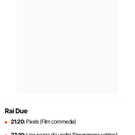
Rai Due
21:20:
Pixels (Film commedia)
23:10:
Una pezza di Lundini (Programma satirico)