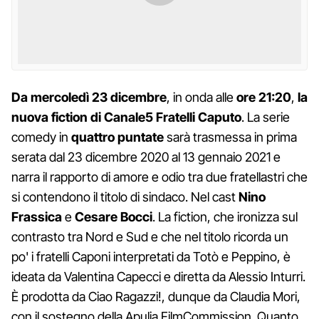
Da mercoledì 23 dicembre
, in onda alle
ore
21:20
,
la
nuova fiction di Canale5
Fratelli Caputo
. La serie
comedy in
quattro puntate
sarà trasmessa in prima
serata dal 23 dicembre 2020 al 13 gennaio 2021 e
narra il rapporto di amore e odio tra due fratellastri che
si contendono il titolo di sindaco. Nel cast
Nino
Frassica
e
Cesare Bocci
. La fiction, che ironizza sul
contrasto tra Nord e Sud e che nel titolo ricorda un
po' i fratelli Caponi interpretati da Totò e Peppino, è
ideata da Valentina Capecci e diretta da Alessio Inturri.
È prodotta da Ciao Ragazzi!, dunque da Claudia Mori,
con il sostegno della Apulia FilmCommission. Quanto