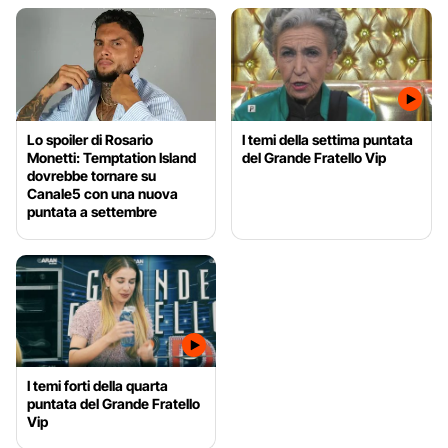
Lo spoiler di Rosario
I temi della settima puntata
Monetti: Temptation Island
del Grande Fratello Vip
dovrebbe tornare su
Canale5 con una nuova
puntata a settembre
I temi forti della quarta
puntata del Grande Fratello
Vip