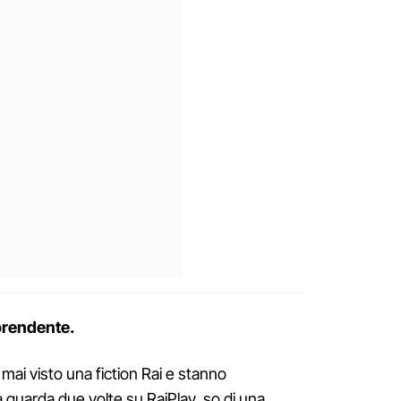
rprendente.
mai visto una fiction Rai e stanno
 guarda due volte su RaiPlay, so di una