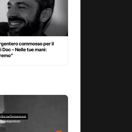
rgentero commosso per il
di Doc – Nelle tue mani:
eremo”