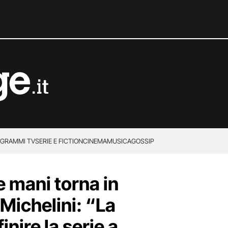
GRAMMI TV
SERIE E FICTION
CINEMA
MUSICA
GOSSIP
e mani torna in
Michelini: “La
inire la serie a