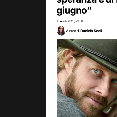
giugno”
16 Aprile 2020
23:00
,
A cura di
Daniela Seclì