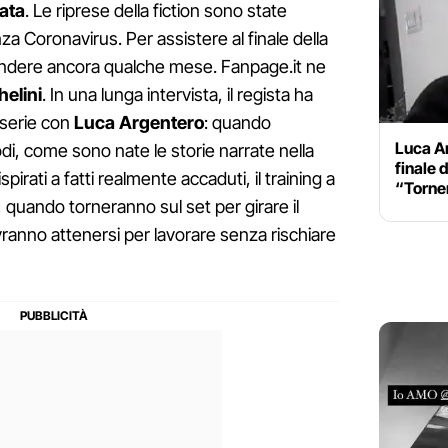
ata
. Le riprese della fiction sono state
za Coronavirus. Per assistere al finale della
endere ancora qualche mese. Fanpage.it ne
elini
. In una lunga intervista, il regista ha
a serie con
Luca Argentero
: quando
Luca A
di, come sono nate le storie narrate nella
finale 
pirati a fatti realmente accaduti, il training a
“Torn
i, quando torneranno sul set per girare il
ovranno attenersi per lavorare senza rischiare