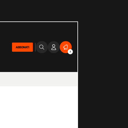
ABBONATI
2