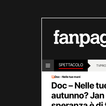
SPETTACOLO
TV
PRO
Doc - Nelle tue mani
Doc – Nelle tu
autunno? Jan 
speranza è di f