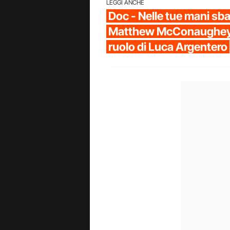
LEGGI ANCHE
Doc - Nelle tue mani sb
Matthew McConaughey 
ruolo di Luca Argentero