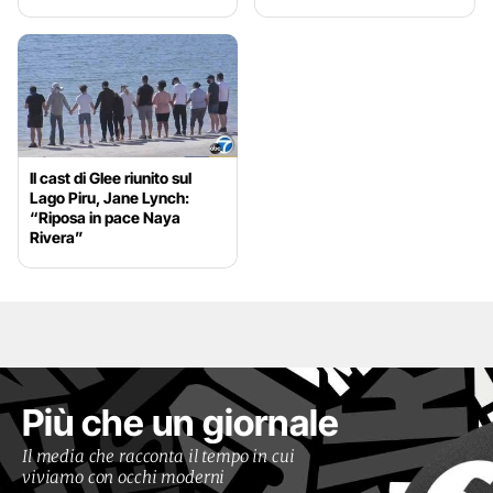
Il cast di Glee riunito sul
Lago Piru, Jane Lynch:
“Riposa in pace Naya
Rivera”
Più che un giornale
Il media che racconta il tempo in cui
viviamo con occhi moderni