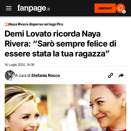
ABBONATI
2
Naya Rivera dispersa nel lago Piru
Demi Lovato ricorda Naya
Rivera: “Sarò sempre felice di
essere stata la tua ragazza”
14 Luglio 2020
14:09
,
A cura di
Stefania Rocco