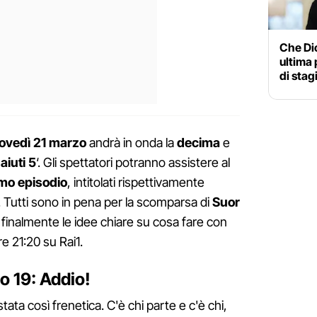
Che Dio
ultima 
di stag
ovedì 21 marzo
andrà in onda la
decima
e
aiuti 5
‘. Gli spettatori potranno assistere al
mo episodio
, intitolati rispettivamente
‘. Tutti sono in pena per la scomparsa di
Suor
finalmente le idee chiare su cosa fare con
e 21:20 su Rai1.
o 19: Addio!
tata così frenetica. C'è chi parte e c'è chi,