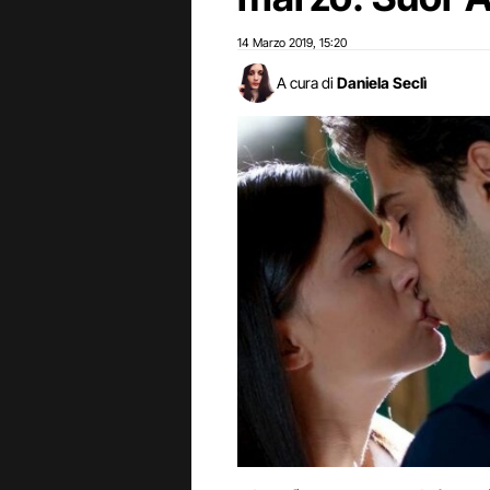
14 Marzo 2019
15:20
,
A cura di
Daniela Seclì