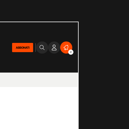
ABBONATI
2