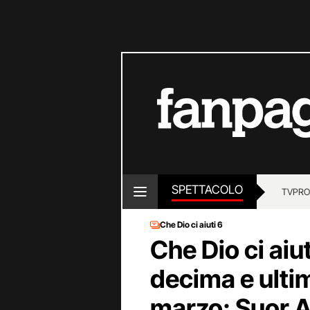
SPETTACOLO
TV
PRO
Che Dio ci aiuti 6
Che Dio ci aiut
decima e ulti
marzo: Suor 