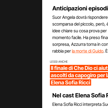
Anticipazioni episodi
Suor Angela dovrà rispondere d
scomparsa del piccolo, però, è
idee chiare su cosa prova pe
momento facile. Ha preso fina
sorpresa, Azzurra torna in con
rabbia per
la morte di Guido
. 
LEGGI ANCHE
Il finale di Che Dio ci ai
ascolti da capogiro per l
Elena Sofia Ricci
Nel cast Elena Sofia 
Elena Sofia Ricci interpreta Su