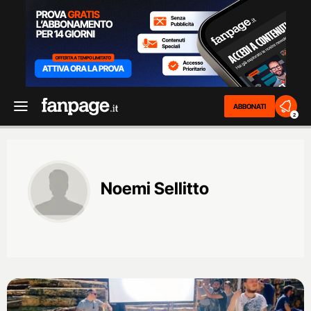
ABBONATI
2
Noemi Sellitto