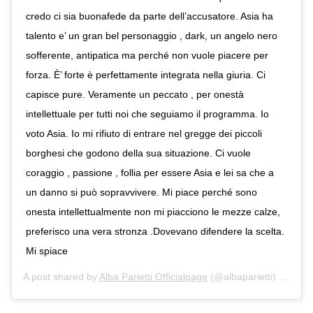
credo ci sia buonafede da parte dell’accusatore. Asia ha
talento e’ un gran bel personaggio , dark, un angelo nero
sofferente, antipatica ma perché non vuole piacere per
forza. È’ forte è perfettamente integrata nella giuria. Ci
capisce pure. Veramente un peccato , per onestà
intellettuale per tutti noi che seguiamo il programma. Io
voto Asia. Io mi rifiuto di entrare nel gregge dei piccoli
borghesi che godono della sua situazione. Ci vuole
coraggio , passione , follia per essere Asia e lei sa che a
un danno si può sopravvivere. Mi piace perché sono
onesta intellettualmente non mi piacciono le mezze calze,
preferisco una vera stronza .Dovevano difendere la scelta.
Mi spiace
A post shared by
Alba Parietti Officialpage
(@albaparietti) on
Sep 