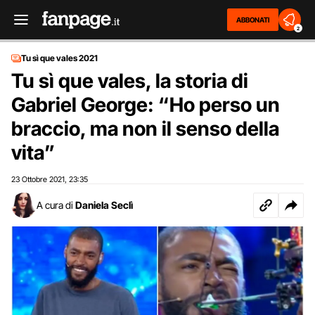
ABBONATI
2
Tu sì que vales 2021
Tu sì que vales, la storia di
Gabriel George: “Ho perso un
braccio, ma non il senso della
vita”
23 Ottobre 2021
23:35
,
A cura di
Daniela Seclì