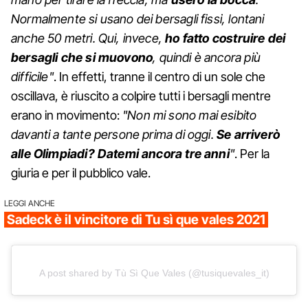
Normalmente si usano dei bersagli fissi, lontani
anche 50 metri. Qui, invece,
ho fatto costruire dei
bersagli che si muovono
, quindi è ancora più
difficile"
. In effetti, tranne il centro di un sole che
oscillava, è riuscito a colpire tutti i bersagli mentre
erano in movimento:
"Non mi sono mai esibito
davanti a tante persone prima di oggi.
Se arriverò
alle Olimpiadi? Datemi ancora tre anni
"
. Per la
giuria e per il pubblico vale.
LEGGI ANCHE
Sadeck è il vincitore di Tu sì que vales 2021
A post shared by Tù Sì Que Vales (@tusiquevales_it)