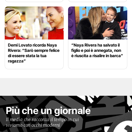
Demi Lovato ricorda Naya
“Naya Rivera ha salvato il
Rivera: “Sarò sempre felice
figlio e poi è annegata, non
di essere stata la tua
è riuscita a risalire in barca”
ragazza”
Più che un giornale
Il media che racconta il tempo in cui
viviamo con occhi moderni