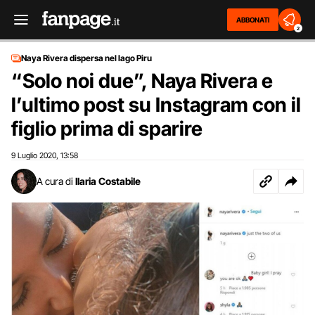
ABBONATI
2
Naya Rivera dispersa nel lago Piru
“Solo noi due”, Naya Rivera e
l’ultimo post su Instagram con il
figlio prima di sparire
9 Luglio 2020
13:58
,
A cura di
Ilaria Costabile