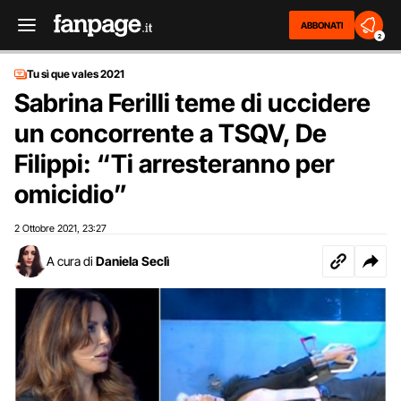
ABBONATI
2
Tu sì que vales 2021
Sabrina Ferilli teme di uccidere
un concorrente a TSQV, De
Filippi: “Ti arresteranno per
omicidio”
2 Ottobre 2021
23:27
,
A cura di
Daniela Seclì