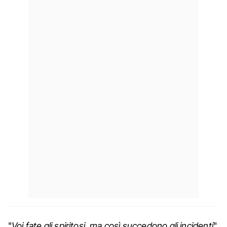
"
Voi fate gli spiritosi, ma così succedono gli incidenti
".