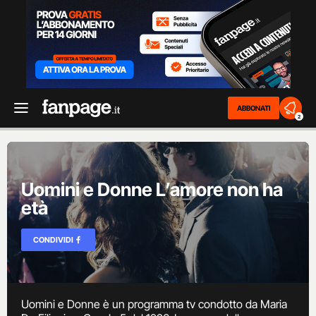
ABBONATI
2
Uomini e Donne L’amore non ha
età
CONDIVIDI
Uomini e Donne è un programma tv condotto da Maria