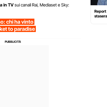
ra in TV
sui canali Rai, Mediaset e Sky:
Report 
stasera
o: chi ha vinto
cket to paradise