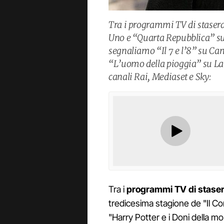
Tra i programmi TV di staser
Uno e “Quarta Repubblica” su R
segnaliamo “Il 7 e l’8” su Can
“L’uomo della pioggia” su La7
canali Rai, Mediaset e Sky:
Tra i
programmi TV di stase
tredicesima stagione de "Il C
"Harry Potter e i Doni della mo