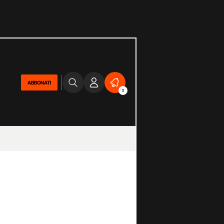
ABBONATI
2