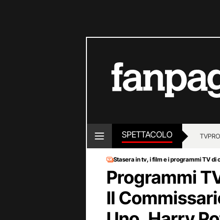
SPETTACOLO
TV
PRO
Stasera in tv, i film e i programmi TV di 
Programmi TV 
Il Commissari
Uno, Harry Pot