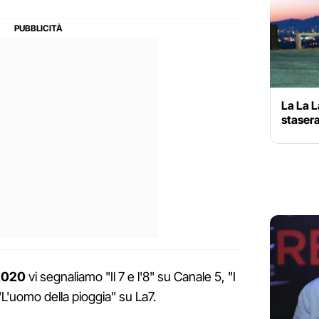
La La L
stasera
020
vi segnaliamo "Il 7 e l'8" su Canale 5, "I
 "L'uomo della pioggia" su La7.