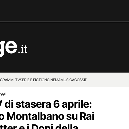
GRAMMI TV
SERIE E FICTION
CINEMA
MUSICA
GOSSIP
oggi
di stasera 6 aprile:
o Montalbano su Rai
ter e i Doni della