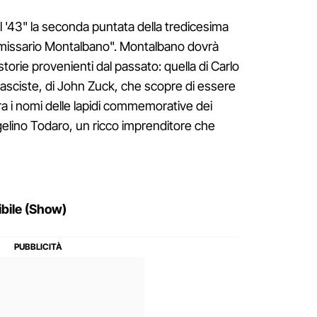
el '43" la seconda puntata della tredicesima
ommissario Montalbano". Montalbano dovrà
storie provenienti dal passato: quella di Carlo
fasciste, di John Zuck, che scopre di essere
a i nomi delle lapidi commemorative dei
ngelino Todaro, un ricco imprenditore che
ibile (Show)