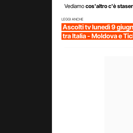
Vediamo
cos'altro c'è stase
LEGGI ANCHE
Ascolti tv lunedì 9 giugn
tra Italia - Moldova e Ti