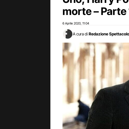
morte – Parte 
6 Aprile 2020
11:04
,
A cura di
Redazione Spettacol