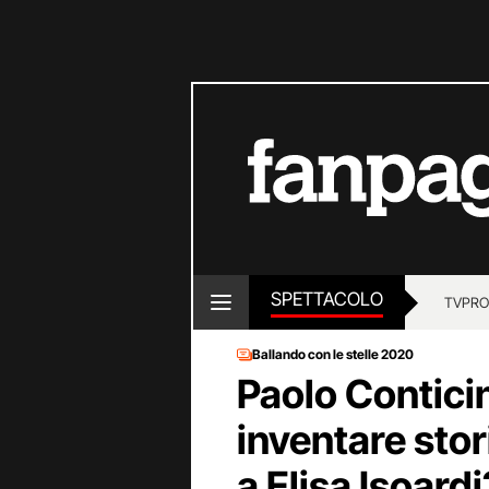
SPETTACOLO
TV
PRO
Ballando con le stelle 2020
Paolo Contici
inventare sto
a Elisa Isoardi