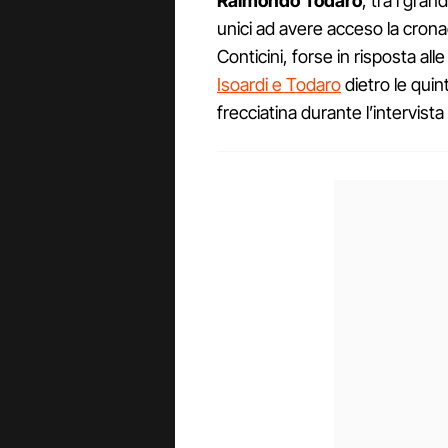
Raimondo Todaro
, tra i gra
unici ad avere acceso la cron
Conticini, forse in risposta all
Isoardi e Todaro
dietro le quin
frecciatina durante l’intervist