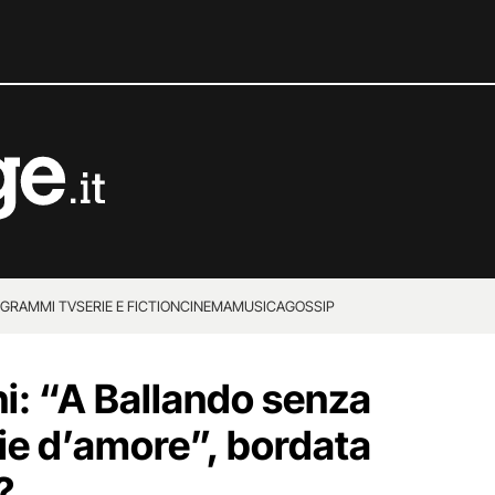
GRAMMI TV
SERIE E FICTION
CINEMA
MUSICA
GOSSIP
ni: “A Ballando senza
rie d’amore”, bordata
?