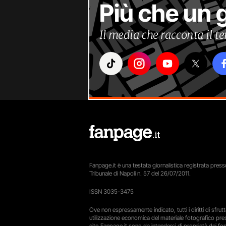
Più che un 
Il media che racconta il 
Fanpage.it è una testata giornalistica registrata presso
Tribunale di Napoli n. 57 del 26/07/2011.
ISSN 3035-3475
Ove non espressamente indicato, tutti i diritti di sfru
utilizzazione economica del materiale fotografico pre
sito Fanpage.it sono da intendersi di proprietà dei forn