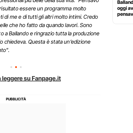
ssionali più belle della sua vita: “
Pensavo
Balland
oggi av
 risultato essere un programma molto
pensav
i di me e di tutti gli altri molto intimi. Credo
belle che ho fatto da quando lavori. Sono
to a Ballando e ringrazio tutta la produzione
lo chiedeva. Questa è stata un’edizione
nto
”.
 leggere su Fanpage.it