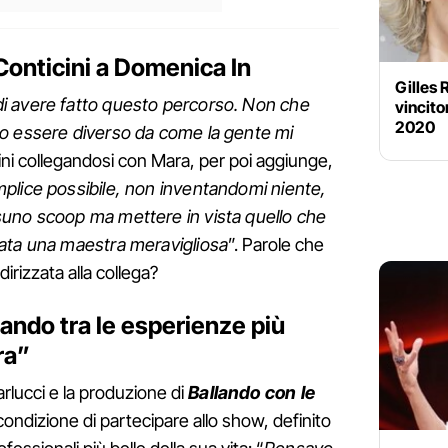
 Conticini a Domenica In
Gilles 
i avere fatto questo percorso. Non che
vincito
2020
o essere diverso da come la gente mi
ini collegandosi con Mara, per poi aggiunge,
plice possibile, non inventandomi niente,
uno scoop ma mettere in vista quello che
ata una maestra meravigliosa
”. Parole che
irizzata alla collega?
lando tra le esperienze più
ra”
arlucci e la produzione di
Ballando con le
ondizione di partecipare allo show, definito