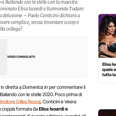
o a Ballando con le stelle con la maestra
liminato Elisa Isoardi e Raimondo Todaro
 delusione – Paolo Conticini dichiara a
ssere semplice, senza inventare scoop o
lla collega?
VIDEO CONSIGLIATO
Elisa I
quale a
tutta la
in diretta a
Domenica In
per commentare il
llando con le stelle 2020. Poco prima di
incitore Gilles Rocca
, Conticini e Veera
a coppia formata da
Elisa Isoardi e