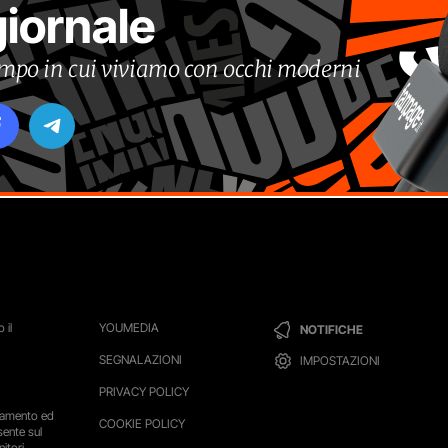
giornale
tempo in cui viviamo con occhi moderni
 il
YOUMEDIA
NOTIFICHE
SEGNALAZIONI
IMPOSTAZIONI
PRIVACY POLICY
ttamento ed
COOKIE POLICY
sente sul
itori,