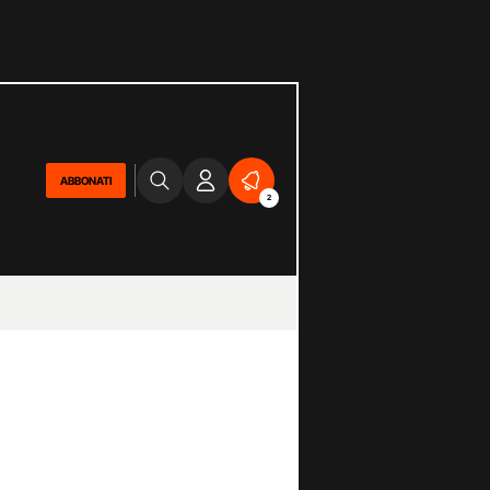
ABBONATI
2