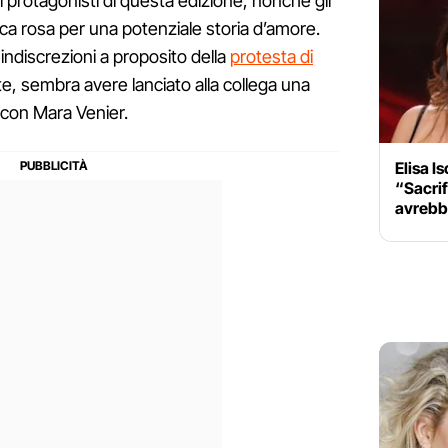
ndi protagonisti di questa edizione, nonché gli
aca rosa per una potenziale storia d’amore.
e indiscrezioni a proposito della
protesta di
te, sembra avere lanciato alla collega una
a con Mara Venier.
Elisa I
“Sacrif
avrebbe