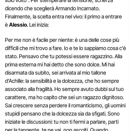
solo volto". Per stemperare la tensione, scherza
dicendo che sceglierà Armando Incarnato.
Finalmente, la scelta entra nel vivo: il primo a entrare
è
Alessio
. Lei inizia:
Per me non è facile per niente: è una delle cose più
difficili che mi trovo a fare. Io e te lo sappiamo cosa c'è
stato. Pensavo che tu potessi essere ragazzino. Alla
prima esterna mi hai detto che sono dolce. Mi hai
disarmata da subito, sei arrivata al mio tallone
d'Achille: la sensibilità e la dolcezza, che ho sempre
associato alla fragilità. Ho sempre avuto dubbi sul tuo
carattere, ma ho capito che sei un ragazzo dignitoso.
Sai crescere senza perdere il romanticismo, gli uomini
stupidi pensano che la dolcezza sia da sfigati. Sono
iniziate le discussioni: tu non ti fermi a parlare, parti
per la tangente, te ne vai, non ascolti. Quando