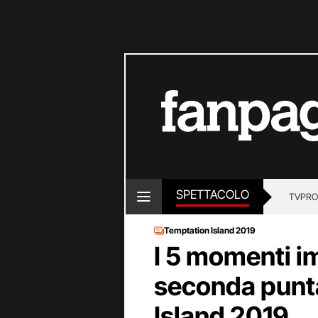
SPETTACOLO
TV
PRO
Temptation Island 2019
I 5 momenti im
seconda punt
Island 2019