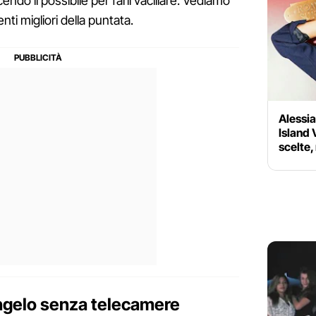
endo il possibile per farli vacillare. Vediamo
ti migliori della puntata.
Alessi
Island 
scelte,
angelo senza telecamere