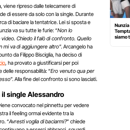
, viene ripreso dalle telecamere di
e di essere da solo con la single. Durante
 di baciare la tentatrice. Lei si sposta e
Nunzia 
nzia va su tutte le furie: “
Non lo
Temptat
siamo t
eo. Chiedo il falò di confronto. Quello
on mi va di aggiungere altro
”. Arcangelo ha
punto da Filippo Bisciglia, ha deciso di
cio
, ha provato a giustificarsi per poi
delle responsabilità: “
Ero venuto qua per
messo
”. Alla fine del confronto si sono lasciati.
n il single Alessandro
 viene convocato nel pinnettu per vedere
tra il feeling ormai evidente tra la
ro. “
Avresti voglia di baciarmi?
” chiede
e continuano a esserci abbracci, sguardi