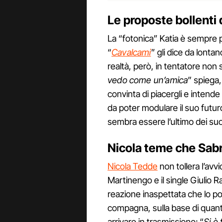
Le proposte bollenti 
La “fotonica” Katia è sempre pi
“
Cavalcami
” gli dice da lonta
realtà, però, in tentatore no
vedo come un’amica
” spiega
convinta di piacergli e intende
da poter modulare il suo futuro 
sembra essere l’ultimo dei suo
Nicola teme che Sabri
Nicola Tedde
non tollera l’av
Martinengo e il single Giulio R
reazione inaspettata che lo po
compagna, sulla base di quant
arrivare in trasmissione: “
Si è