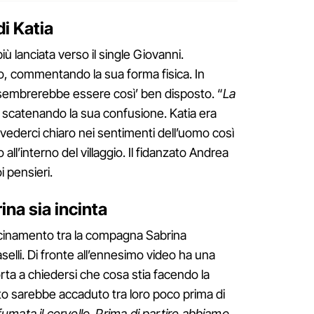
di Katia
ù lanciata verso il single Giovanni.
no, commentando la sua forma fisica. In
n sembrerebbe essere così’ ben disposto. “
La
, scatenando la sua confusione. Katia era
 vederci chiaro nei sentimenti dell’uomo così
all’interno del villaggio. Il fidanzato Andrea
i pensieri.
na sia incinta
vicinamento tra la compagna Sabrina
aselli. Di fronte all’ennesimo video ha una
rta a chiedersi che cosa stia facendo la
o sarebbe accaduto tra loro poco prima di
 fumata il cervello. Prima di partire abbiamo