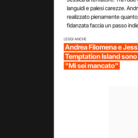
languidi e palesi carezze. An
realizzato pienamente quanto
fidanzata faccia un passo indi
LEGGI ANCHE
Andrea Filomena e Jessic
Temptation Island sono 
"Mi sei mancato"