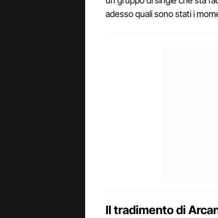
un gruppo di single che sta fac
adesso quali sono stati i momen
Il tradimento di Arc