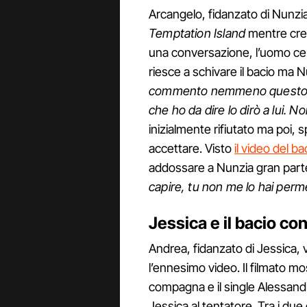
Arcangelo, fidanzato di Nunzia
Temptation Island
mentre cred
una conversazione, l’uomo cerca
riesce a schivare il bacio ma Nu
commento nemmeno questo vid
che ho da dire lo dirò a lui. N
inizialmente rifiutato ma poi, s
accettare. Visto
il video del ba
addossare a Nunzia gran parte 
capire, tu non me lo hai per
Jessica e il bacio co
Andrea, fidanzato di Jessica,
l’ennesimo video. Il filmato mos
compagna e il single Alessand
Jessica al tentatore. Tra i du