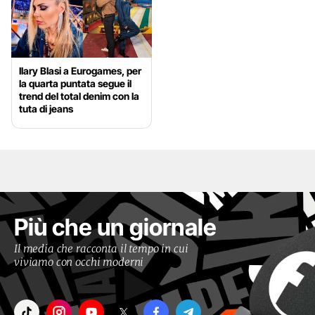
Ilary Blasi a Eurogames, per
la quarta puntata segue il
trend del total denim con la
tuta di jeans
Più che un giornale
Il media che racconta il tempo in cui
viviamo con occhi moderni