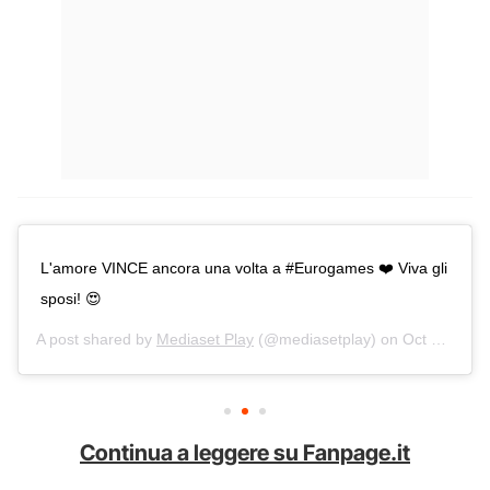
L'amore VINCE ancora una volta a #Eurogames ❤️ Viva gli
sposi! 😍
A post shared by
Mediaset Play
(@mediasetplay) on
Oct 24, 2019 at 1:25pm PDT
Continua a leggere su Fanpage.it