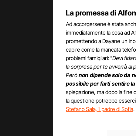
La promessa di Alfon
Ad accorgersene è stata anch
immediatamente la cosa ad Alf
promettendo a Dayane un incont
capire come la mancata telefo
problemi famigliari: "
Devi fidar
la sorpresa per te avverrà al 
Però
non dipende solo da n
possibile per farti sentire 
spiegazione, ma dopo la fine 
la questione potrebbe esserci 
Stefano Sala, il padre di Sofia
.