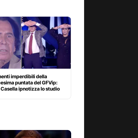
enti imperdibili della
cesima puntata del GFVip:
Casella ipnotizza lo studio