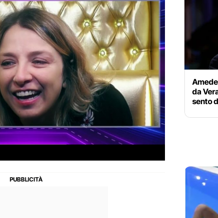
Amedeo 
da Vera
sento 