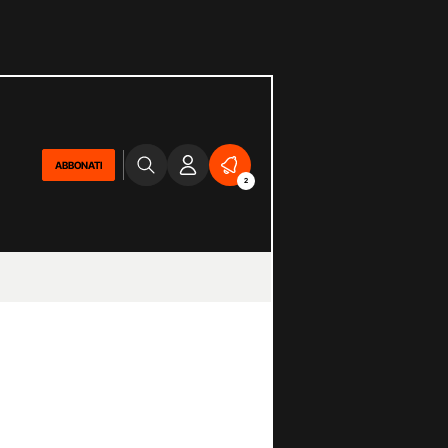
ABBONATI
2