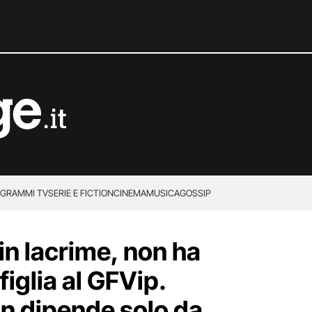
GRAMMI TV
SERIE E FICTION
CINEMA
MUSICA
GOSSIP
in lacrime, non ha
figlia al GFVip.
on dipende solo da