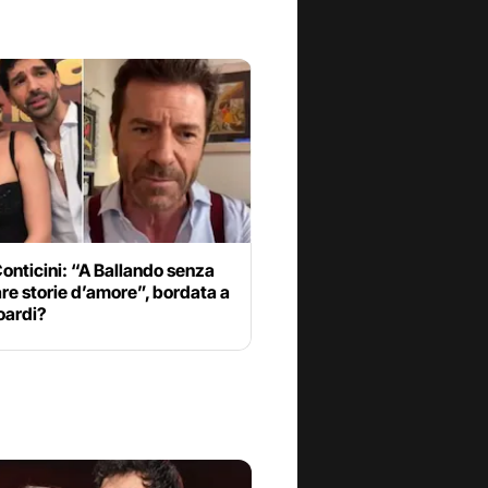
onticini: “A Ballando senza
re storie d’amore”, bordata a
soardi?