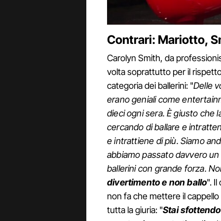
Contrari: Mariotto, S
Carolyn Smith, da professionis
volta soprattutto per il rispett
categoria dei ballerini: "
Delle v
erano geniali come entertainm
dieci ogni sera. È giusto che 
cercando di ballare e intratten
e intrattiene di più. Siamo and
abbiamo passato davvero un per
ballerini con grande forza. N
divertimento e non ballo
". 
non fa che mettere il cappell
tutta la giuria: "
Stai sfottendo 