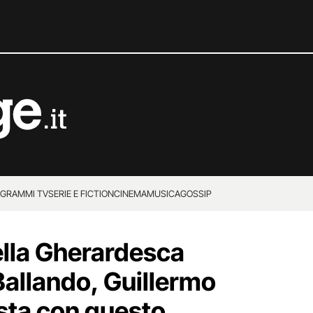
GRAMMI TV
SERIE E FICTION
CINEMA
MUSICA
GOSSIP
lla Gherardesca
Ballando, Guillermo
sta con questo