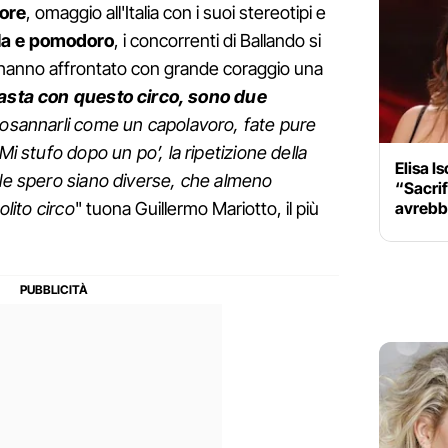
lore
, omaggio all'Italia con i suoi stereotipi e
la e pomodoro
, i concorrenti di Ballando si
e hanno affrontato con grande coraggio una
asta con questo circo, sono due
osannarli come un capolavoro, fate pure
Mi stufo dopo un po’, la ripetizione della
Elisa I
ale spero siano diverse, che almeno
“Sacrif
avrebbe
olito circo
" tuona Guillermo Mariotto, il più