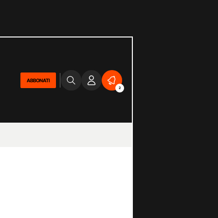
ABBONATI
2