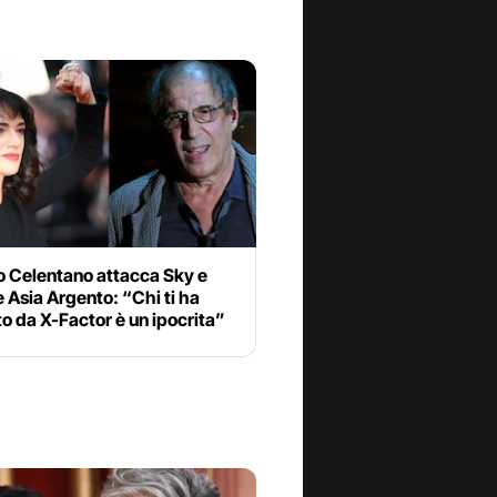
o Celentano attacca Sky e
 Asia Argento: “Chi ti ha
o da X-Factor è un ipocrita”