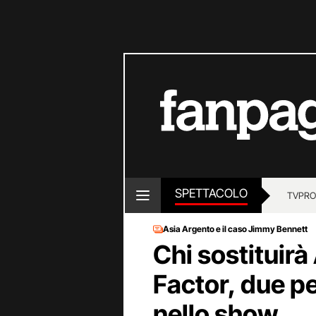
SPETTACOLO
TV
PRO
Asia Argento e il caso Jimmy Bennett
Chi sostituirà
Factor, due pe
nello show