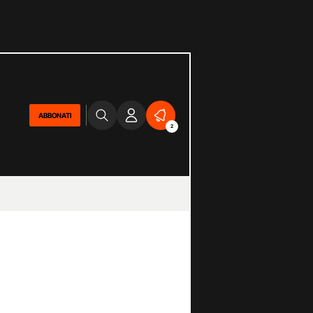
ABBONATI
2