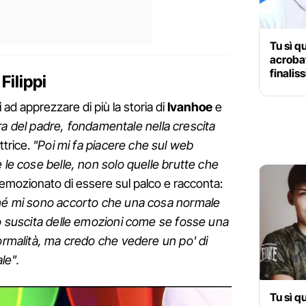
Tu sì q
acroba
finalis
Filippi
i
ad apprezzare di più la storia di
Ivanhoe
e
gura del padre, fondamentale nella crescita
ttrice.
"Poi mi fa piacere che sul web
 le cose belle, non solo quelle brutte che
emozionato di essere sul palco e racconta:
ché mi sono accorto che una cosa normale
io suscita delle emozioni come se fosse una
normalità, ma credo che vedere un po' di
le".
Tu sì q