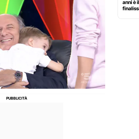
anni è 
finalis