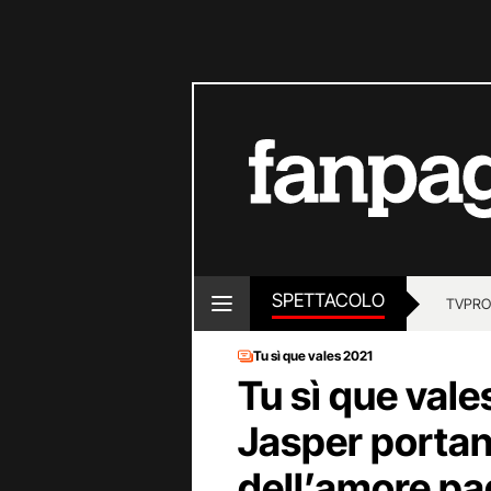
SPETTACOLO
TV
PRO
Tu sì que vales 2021
Tu sì que vale
Jasper portan
dell’amore pad