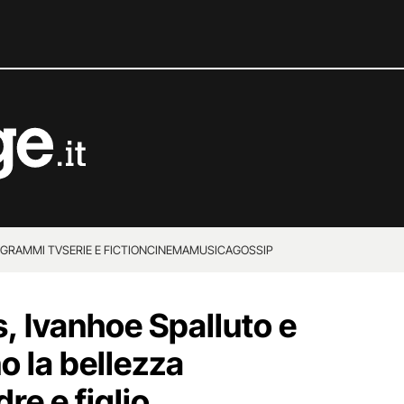
GRAMMI TV
SERIE E FICTION
CINEMA
MUSICA
GOSSIP
s, Ivanhoe Spalluto e
o la bellezza
re e figlio