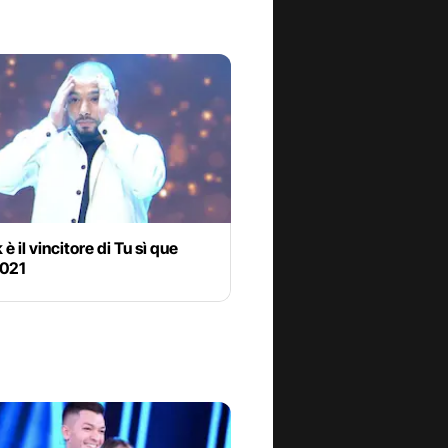
è il vincitore di Tu sì que
2021