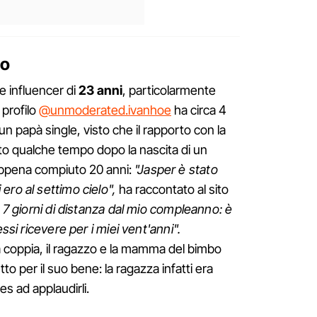
to
e influencer di
23 anni
, particolarmente
 profilo
@unmoderated.ivanhoe
ha circa 4
e un papà single, visto che il rapporto con la
to qualche tempo dopo la nascita di un
appena compiuto 20 anni:
"Jasper è stato
ero al settimo cielo",
ha raccontato al sito
 7 giorni di distanza dal mio compleanno: è
essi ricevere per i miei vent'anni".
 coppia, il ragazzo e la mamma del bimbo
to per il suo bene: la ragazza infatti era
es ad applaudirli.