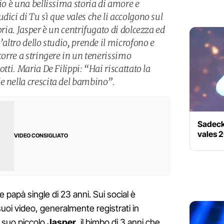
lio è una bellissima storia di amore e
dici di Tu sì que vales che li accolgono sul
oria. Jasper è un centrifugato di dolcezza ed
’altro dello studio, prende il microfono e
 corre a stringere in un tenerissimo
otti. Maria De Filippi: “Hai riscattato la
e nella crescita del bambino”.
Sadeck 
vales 
VIDEO CONSIGLIATO
 papà single di 23 anni. Sui social è
suoi video, generalmente registrati in
 suo piccolo
Jasper
, il bimbo di 3 anni che