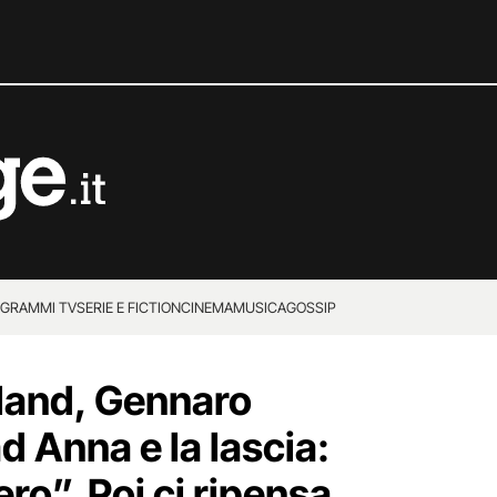
GRAMMI TV
SERIE E FICTION
CINEMA
MUSICA
GOSSIP
land, Gennaro
ad Anna e la lascia:
ero”. Poi ci ripensa