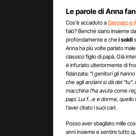
Le parole di Anna fa
Cos'è accaduto a
Gennaro e 
falò? Benché siano insieme da
profondamente e che
i soldi
s
Anna ha più volte parlato mal
classico figlio di papà. Già in
è infuriato ulteriormente di fr
fidanzata: "
I genitori gli hann
che agli anziani si dà del "tu". I
macchina l'ha avuta come regal
papi. Lui f…e e dorme, quello 
l'aver citato i suoi cari:
Posso aver sbagliato mille cos
anni insieme e sentire tutto qu