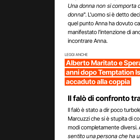
Una donna non si comporta co
donna
". L'uomo si è detto dec
quel punto Anna ha dovuto capi
manifestato l'intenzione di an
incontrare Anna.
LEGGI ANCHE
Alberto Maritato e Spe
anni dopo Temptation Is
accaduto alla coppia
Il falò di confronto 
Il falò è stato a dir poco turbo
Marcuzzi che si è stupita di co
modi completamente diversi. A
sentito una persona che ha um