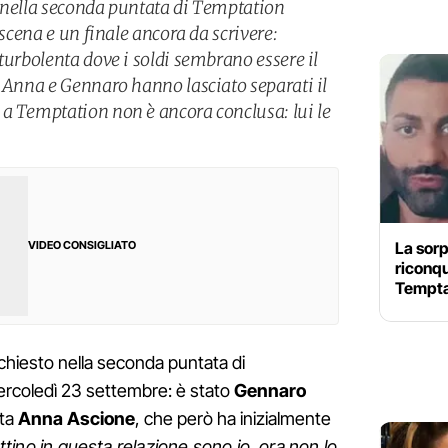
 nella seconda puntata di Temptation
 scena e un finale ancora da scrivere:
turbolenta dove i soldi sembrano essere il
, Anna e Gennaro hanno lasciato separati il
a Temptation non è ancora conclusa: lui le
La sorp
VIDEO CONSIGLIATO
riconq
Tempta
chiesto nella seconda puntata di
rcoledì 23 settembre: è stato
Gennaro
ata
Anna Ascione
, che però ha inizialmente
attino in questa relazione sono io, ora non lo