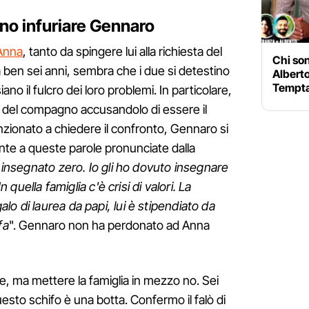
nno infuriare Gennaro
Anna
, tanto da spingere lui alla richiesta del
Chi so
 ben sei anni, sembra che i due si detestino
Alberto
Tempta
iano il fulcro dei loro problemi. In particolare,
e del compagno accusandolo di essere il
tenzionato a chiedere il confronto, Gennaro si
onte a queste parole pronunciate dalla
o insegnato zero. Io gli ho dovuto insegnare
n quella famiglia c'è crisi di valori. La
o di laurea da papi, lui è stipendiato da
fa
". Gennaro non ha perdonato ad Anna
e, ma mettere la famiglia in mezzo no. Sei
esto schifo è una botta. Confermo il falò di