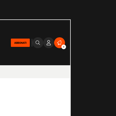
ABBONATI
2