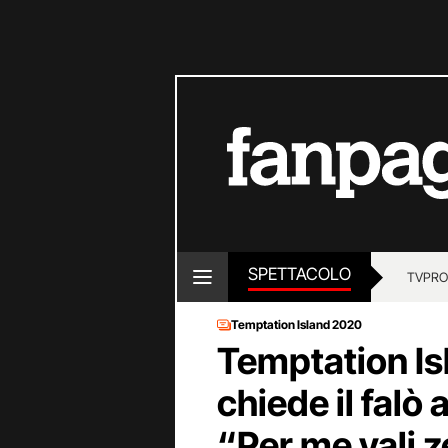
SPETTACOLO
TV
PRO
Temptation Island 2020
Temptation Is
chiede il falò 
“Per me vali z