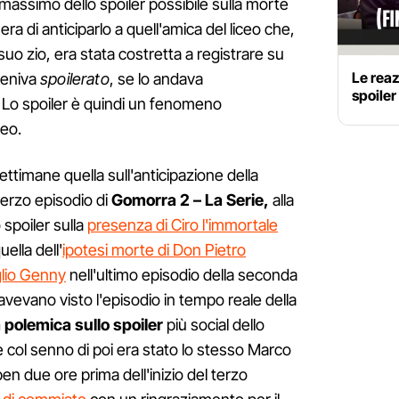
il massimo dello spoiler possibile sulla morte
era di anticiparlo a quell'amica del liceo che,
uo zio, era stata costretta a registrare su
Le reaz
veniva
spoilerato
, se lo andava
spoile
Lo spoiler è quindi un fenomeno
eo.
ettimane quella sull'anticipazione della
terzo episodio di
Gomorra 2 – La Serie,
alla
 spoiler sulla
presenza di Ciro l'immortale
ella dell'
ipotesi morte di Don Pietro
glio Genny
nell'ultimo episodio della seconda
avevano visto l'episodio in tempo reale della
a polemica sullo spoiler
più social dello
e col senno di poi era stato lo stesso Marco
ben due ore prima dell'inizio del terzo