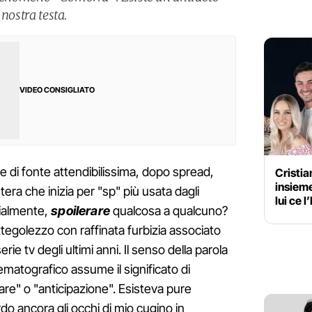
 nostra testa.
VIDEO CONSIGLIATO
 di fonte attendibilissima, dopo spread,
Cristia
insiem
era che inizia per "sp" più usata dagli
lui ce l
zialmente,
spoilerare
qualcosa a qualcuno?
ttegolezzo con raffinata furbizia associato
ie tv degli ultimi anni. Il senso della parola
ematografico assume il significato di
are" o "anticipazione". Esisteva pure
icordo ancora gli occhi di mio cugino in