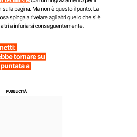
t di commiato
con un ringraziamento per il
 sulla pagina. Ma non è questo il punto. La
a spinga a rivelare agli altri quello che si è
 altri a infuriarsi conseguentemente.
netti:
ebbe tornare su
 puntata a