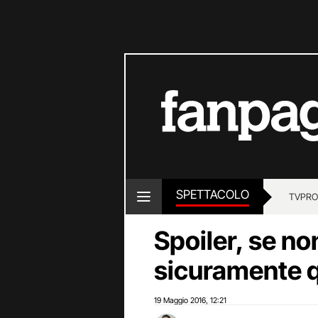
SPETTACOLO
TV
PRO
Spoiler, se non
sicuramente q
19 Maggio 2016
12:21
,