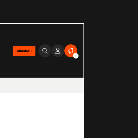
ABBONATI
2