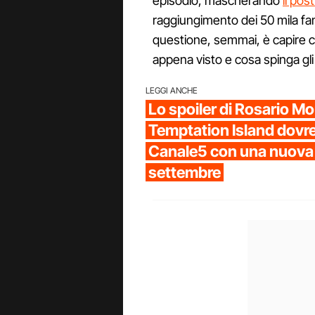
episodio, mascherando
il pos
raggiungimento dei 50 mila fan
questione, semmai, è capire cos
appena visto e cosa spinga gli
LEGGI ANCHE
Lo spoiler di Rosario Mo
Temptation Island dovr
Canale5 con una nuova
settembre