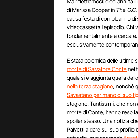
Ma riflettiamoci: dieci anni fa 
di Marissa Cooper in
The O.C.
causa festa di compleanno di s
videocassetta l'episodio. Chi 
fondamentalmente a cercare. 
esclusivamente contemporan
È stata polemica delle ultime s
morte di Salvatore Conte
nel 
quale si è aggiunta quella dello
nella terza stagione
, nonché qu
Savastano per mano di suo fi
stagione. Tantissimi, che non 
morte di Conte, hanno reso
l
spoiler stesso. Una notizia ch
Palvetti a dare sul suo profilo 