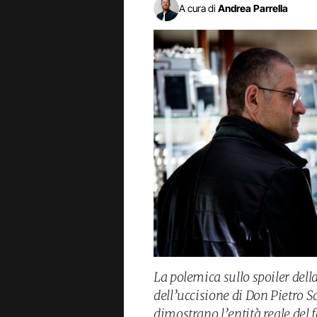
A cura di
Andrea Parrella
La polemica sullo spoiler dell
dell’uccisione di Don Pietro S
dimostrano l’entità reale de