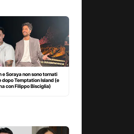
n e Soraya non sono tornati
e dopo Temptation Island (e
’ha con Filippo Bisciglia)