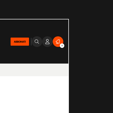
ABBONATI
2