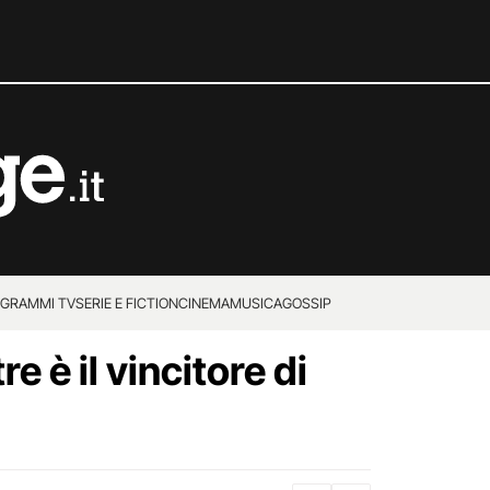
GRAMMI TV
SERIE E FICTION
CINEMA
MUSICA
GOSSIP
e è il vincitore di