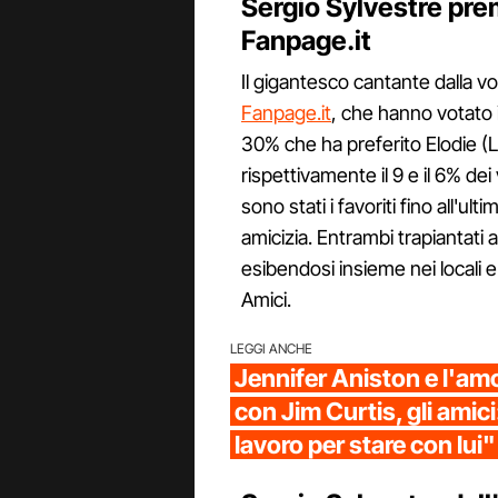
Sergio Sylvestre prem
Fanpage.it
Il gigantesco cantante dalla v
Fanpage.it
, che hanno votato 
30% che ha preferito Elodie (
rispettivamente il 9 e il 6% dei 
sono stati i favoriti fino all'ul
amicizia. Entrambi trapiantati 
esibendosi insieme nei locali e
Amici.
LEGGI ANCHE
Jennifer Aniston e l'am
con Jim Curtis, gli amici:
lavoro per stare con lui"