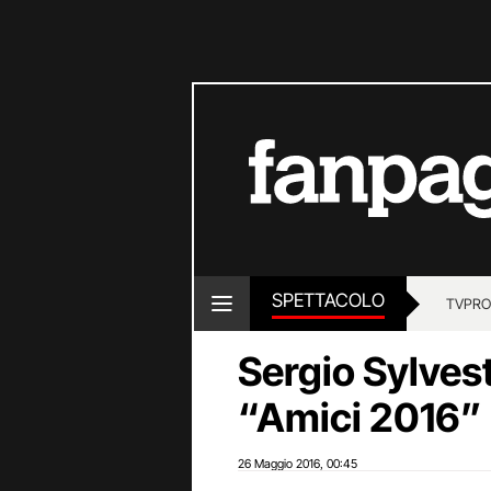
SPETTACOLO
TV
PRO
Sergio Sylvestr
“Amici 2016”
26 Maggio 2016
00:45
,