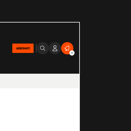
ABBONATI
2