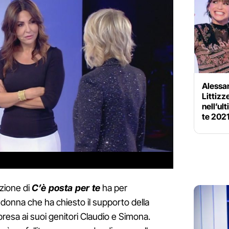
Alessa
Littiz
nell’ul
te 202
izione di
C’è posta per te
ha per
donna che ha chiesto il supporto della
resa ai suoi genitori Claudio e Simona.