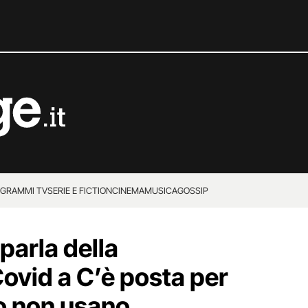
GRAMMI TV
SERIE E FICTION
CINEMA
MUSICA
GOSSIP
 parla della
ovid a C’è posta per
io non usano