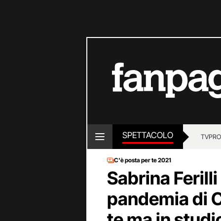
SPETTACOLO
TV
PRO
C'è posta per te 2021
Sabrina Ferilli
pandemia di C
te ma in stud