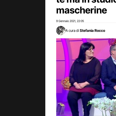
mascherine
9 Gennaio 2021
22:05
,
A cura di
Stefania Rocco