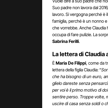
Vuole dire a suo padre che non
Suo padre non lavora dal 2016, 
lavoro. Si vergogna perché è 
famiglia, perché è un nonno e n
che vorrebbe. Anche Claudia h
occupa di fare pulizie. La sorp
Sabrina Ferilli
.
La lettera di Claudia 
È
Maria De Filippi
, come da tr
lettera della figlia Claudia: “
Son
che ha bisogno di un euro, an
glielo dareste senza pensarci. 
per voi è il primo motivo di d
sentire perso. Troppe volte,
uscire di casa senza soldi o 