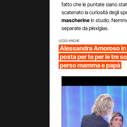
fatto che le puntate siano stat
scatenato la curiosità degli spe
mascherine
in studio. Nemme
separate da plexiglas.
LEGGI ANCHE
Alessandra Amoroso in 
posta per te per le tre s
perso mamma e papà