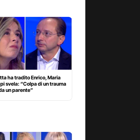
tta ha tradito Enrico, Maria
ppi svela: “Colpa di un trauma
da un parente”