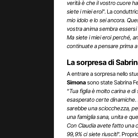
verità è che il vostro cuore h
siete i miei eroi
”. La conduttri
mio idolo e lo sei ancora. Que
vostra anima sembra essersi 
Ma siete i miei eroi perché, anc
continuate a pensare prima a 
La sorpresa di Sabrina
A entrare a sorpresa nello stu
Simona
sono state Sabrina Fe
“
Tua figlia è molto carina e di
esasperato certe dinamiche. D
sarebbe una sciocchezza, per
una famiglia sana, unita e qu
Con Claudia avete fatto una c
99,9% ci siete riusciti
”. Proprio