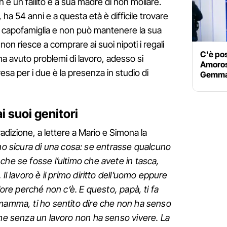
 è un fallito e a sua madre di non mollare.
ha 54 anni e a questa età è difficile trovare
il capofamiglia e non può mantenere la sua
on riesce a comprare ai suoi nipoti i regali
C'è pos
a avuto problemi di lavoro, adesso si
Amoroso
resa per i due è la presenza in studio di
Gemma 
ai suoi genitori
adizione, a lettere a Mario e Simona la
o sicura di una cosa: se entrasse qualcuno
che se fosse l’ultimo che avete in tasca,
Il lavoro è il primo diritto dell’uomo eppure
olore perché non c’è. E questo, papà, ti fa
 mamma, ti ho sentito dire che non ha senso
che senza un lavoro non ha senso vivere. La