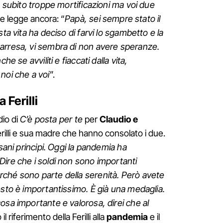
a subito troppe mortificazioni ma voi due
ce legge ancora: “
Papà, sei sempre stato il
sta vita ha deciso di farvi lo sgambetto e la
arresa, vi sembra di non avere speranze.
he se avviliti e fiaccati dalla vita,
noi che a voi
”.
 Ferilli
dio di
C’è posta per te
per
Claudio e
rilli e sua madre che hanno consolato i due.
 sani principi. Oggi la pandemia ha
ire che i soldi non sono importanti
ché sono parte della serenità. Però avete
esto è importantissimo. È già una medaglia.
osa importante e valorosa, direi che al
 il riferimento della Ferilli alla
pandemia
e il