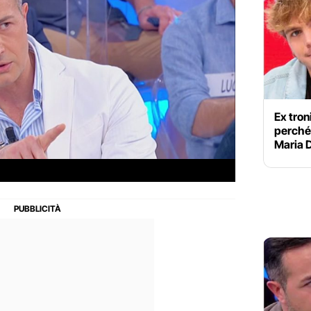
Ex tro
perché 
Maria D