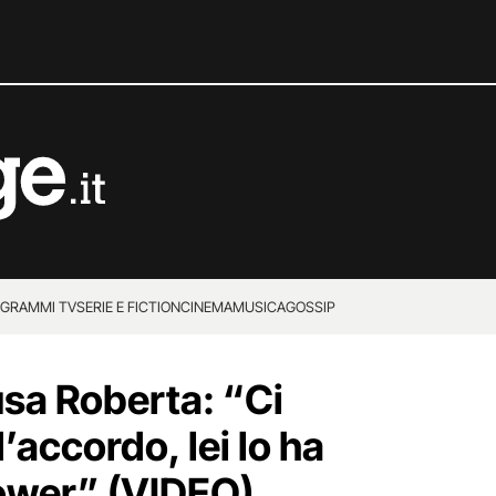
GRAMMI TV
SERIE E FICTION
CINEMA
MUSICA
GOSSIP
sa Roberta: “Ci
accordo, lei lo ha
llower” (VIDEO)