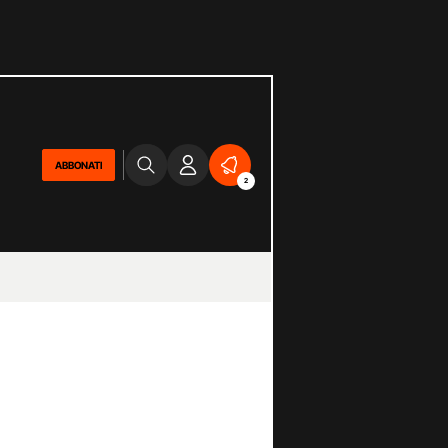
ABBONATI
2