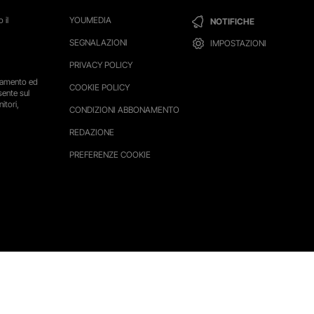
 il
YOUMEDIA
NOTIFICHE
SEGNALAZIONI
IMPOSTAZIONI
PRIVACY POLICY
ttamento ed
COOKIE POLICY
sente sul
itori,
CONDIZIONI ABBONAMENTO
REDAZIONE
PREFERENZE COOKIE