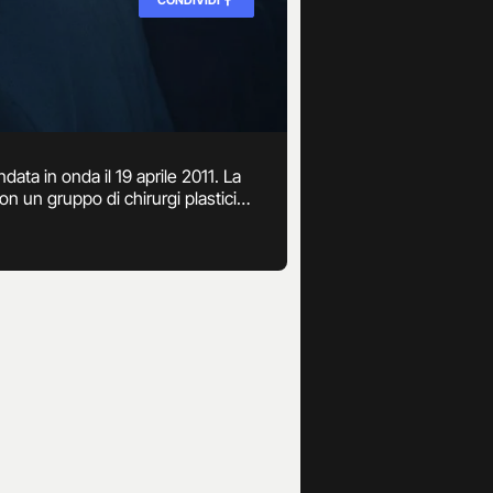
data in onda il 19 aprile 2011. La
on un gruppo di chirurgi plastici
torio, dalle prime visite di routine,
. L’obiettivo non è quello di