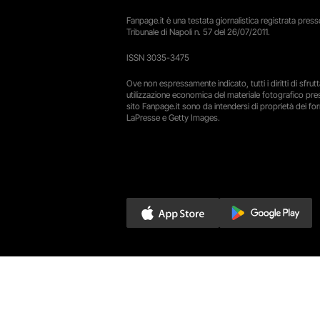
Fanpage.it è una testata giornalistica registrata presso
Tribunale di Napoli n. 57 del 26/07/2011.
ISSN 3035-3475
Ove non espressamente indicato, tutti i diritti di sfru
utilizzazione economica del materiale fotografico pre
sito Fanpage.it sono da intendersi di proprietà dei forn
LaPresse e Getty Images.